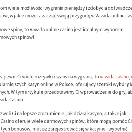
om wiele możliwości wygrania pieniędzy i zdobycia doświadcze
ów, w jakie możesz zacząć swoją przygodę w Vavada online cas
rmowe spiny, to Vavada online casino jest idealnym wyborem.
darmowych spinów!
zapewni Ci wiele rozrywki i szans na wygraną, to
vavada casino
j
rniejszych kasyn online w Polsce, oferujący szeroki wybór gi
innych. W tym artykule przedstawimy Ci wprowadzenie do gry, a
ada Casino.
oli Ci na lepsze zrozumienie, jak działa kasyno, a także jak
 Casino oferuje wiele darmowych spinów, które mogą pomóc Ci
 tych bonusów, musisz zarejestrować się w kasynie i wypełnić