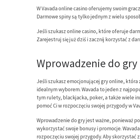
W Vavada online casino oferujemy swoim gracz
Darmowe spiny są tylko jednym z wielu sposob
Jeśli szukasz online casino, które oferuje da
Zarejestruj się już dziś i zacznij korzystać z 
Wprowadzenie do gry
Jeśli szukasz emocjonującej gry online, która 
idealnym wyborem. Wavada to jeden z najpopula
tym rulety, blackjacka, poker, a także wiele 
pomoć Ci w rozpoczęciu swojej przygody w Vav
Wprowadzenie do gry jest ważne, ponieważ pozw
wykorzystać swoje bonusy i promocje. Wavada
rozpoczęciu swojej przygody. Aby skorzystać z