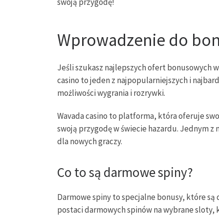
swoją przygodę!
Wprowadzenie do bo
Jeśli szukasz najlepszych ofert bonusowych w
casino to jeden z najpopularniejszych i najba
możliwości wygrania i rozrywki.
Wavada casino to platforma, która oferuje s
swoją przygodę w świecie hazardu. Jednym z 
dla nowych graczy.
Co to są darmowe spiny?
Darmowe spiny to specjalne bonusy, które są
postaci darmowych spinów na wybrane sloty, 