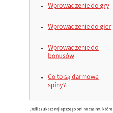
Wprowadzenie do gry
Wprowadzenie do gier
Wprowadzenie do
bonusów
Co to są darmowe
spiny?
Jeśli szukasz najlepszego online casino, któr