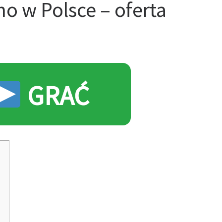
no w Polsce – oferta
GRAĆ