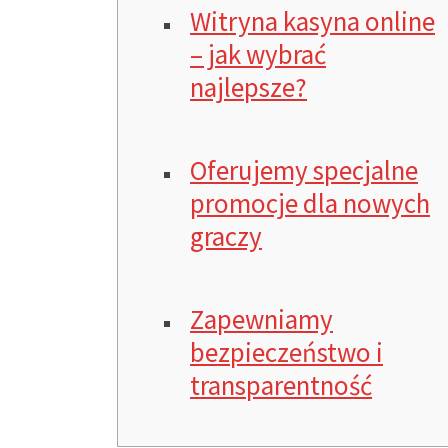
Witryna kasyna online
– jak wybrać
najlepsze?
Oferujemy specjalne
promocje dla nowych
graczy
Zapewniamy
bezpieczeństwo i
transparentność