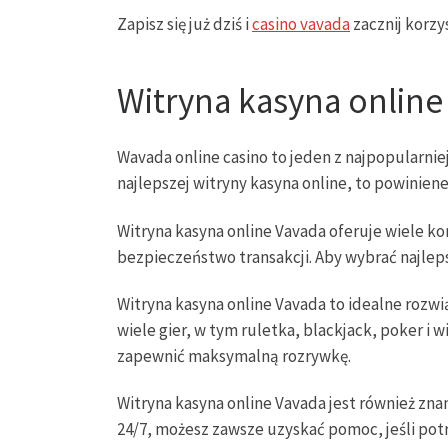
Zapisz się już dziś i
casino vavada
zacznij korzy
Witryna kasyna online 
Wavada online casino to jeden z najpopularni
najlepszej witryny kasyna online, to powinien
Witryna kasyna online Vavada oferuje wiele kor
bezpieczeństwo transakcji. Aby wybrać najleps
Witryna kasyna online Vavada to idealne rozwią
wiele gier, w tym ruletka, blackjack, poker i 
zapewnić maksymalną rozrywkę.
Witryna kasyna online Vavada jest również znan
24/7, możesz zawsze uzyskać pomoc, jeśli pot