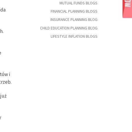
MUTUAL FUNDS BLOGS
ada
FINANCIAL PLANNING BLOGS
INSURANCE PLANNING BLOG
CHILD EDUCATION PLANNING BLOG
h.
LIFESTYLE INFLATION BLOGS
e
tów i
trzeb.
 już
y