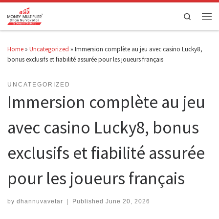
Skip to content
Search
Men
Home
»
Uncategorized
»
Immersion complète au jeu avec casino Lucky8,
bonus exclusifs et fiabilité assurée pour les joueurs français
UNCATEGORIZED
Immersion complète au jeu
avec casino Lucky8, bonus
exclusifs et fiabilité assurée
pour les joueurs français
by
dhannuvavetar
|
Published
June 20, 2026