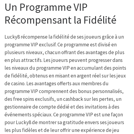
Un Programme VIP
Récompensant la Fidélité
Lucky8 récompense la fidélité de ses joueurs grâce à un
programme VIP exclusif. Ce programme est divisé en
plusieurs niveaux, chacun offrant des avantages de plus
en plus attractifs. Les joueurs peuvent progresser dans
les niveaux du programme VIP en accumulant des points
de fidélité, obtenus en misant en argent réel sur les jeux
de casino. Les avantages offerts aux membres du
programme VIP comprennent des bonus personnalisés,
des free spins exclusifs, un cashback sur les pertes, un
gestionnaire de compte dédié et des invitations à des
événements spéciaux. Ce programme VIP est une façon
pour Lucky8 de montrer sa gratitude envers ses joueurs
les plus fidèles et de leur offrir une expérience de jeu