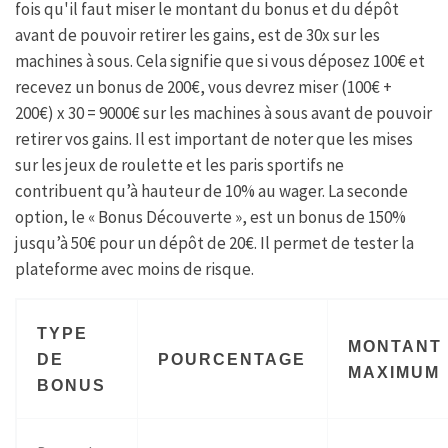
fois qu'il faut miser le montant du bonus et du dépôt
avant de pouvoir retirer les gains, est de 30x sur les
machines à sous. Cela signifie que si vous déposez 100€ et
recevez un bonus de 200€, vous devrez miser (100€ +
200€) x 30 = 9000€ sur les machines à sous avant de pouvoir
retirer vos gains. Il est important de noter que les mises
sur les jeux de roulette et les paris sportifs ne
contribuent qu’à hauteur de 10% au wager. La seconde
option, le « Bonus Découverte », est un bonus de 150%
jusqu’à 50€ pour un dépôt de 20€. Il permet de tester la
plateforme avec moins de risque.
TYPE
MONTANT
DE
POURCENTAGE
MAXIMUM
BONUS