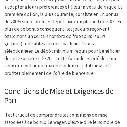
s’adapter à leurs préférences et à leur niveau de risque. La
première option, la plus courante, consiste en un bonus
de 200% sur le premier dépôt, avec un plafond de 500€. En
plus de ce bonus conséquent, les joueurs reçoivent
également un certain nombre de free spins (tours
gratuits) utilisables sur des machines à sous
sélectionnées. Le dépôt minimum requis pour bénéficier
de cette offre est de 20€. Cette formule est idéale pour
ceux qui souhaitent maximiser leur capital initial et
profiter pleinement de l’offre de bienvenue.
Conditions de Mise et Exigences de
Pari
Il est crucial de comprendre les conditions de mise
associées à ce bonus. Le wager, c'est-à-dire le nombre de