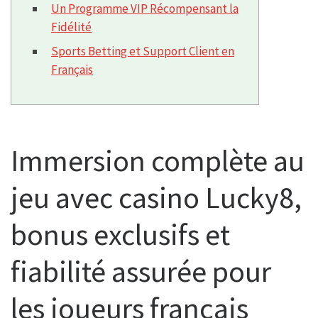
Un Programme VIP Récompensant la
Fidélité
Sports Betting et Support Client en
Français
Immersion complète au
jeu avec casino Lucky8,
bonus exclusifs et
fiabilité assurée pour
les joueurs français