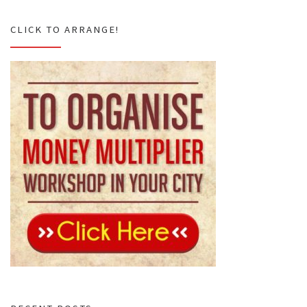
CLICK TO ARRANGE!