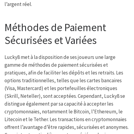
l’argent réel.
Méthodes de Paiement
Sécurisées et Variées
Lucky8 met à la disposition de ses joueurs une large
gamme de méthodes de paiement sécurisées et
pratiques, afin de faciliter les dépôts et les retraits. Les
options traditionnelles, telles que les cartes bancaires
(Visa, Mastercard) et les portefeuilles électroniques
(Skrill, Neteller), sont acceptées. Cependant, Lucky8 se
distingue également par sa capacité à accepter les
cryptomonnaies, notamment le Bitcoin, l’Ethereum, le
Litecoin et le Tether. Les transactions en cryptomonnaies
offrent l’avantage d’être rapides, sécurisées et anonymes.