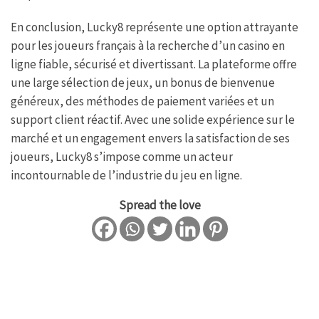
En conclusion, Lucky8 représente une option attrayante
pour les joueurs français à la recherche d’un casino en
ligne fiable, sécurisé et divertissant. La plateforme offre
une large sélection de jeux, un bonus de bienvenue
généreux, des méthodes de paiement variées et un
support client réactif. Avec une solide expérience sur le
marché et un engagement envers la satisfaction de ses
joueurs, Lucky8 s’impose comme un acteur
incontournable de l’industrie du jeu en ligne.
Spread the love