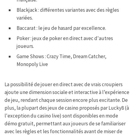
Blackjack : différentes variantes avec des règles
variées.
Baccarat : le jeu de hasard par excellence.
Poker : jeux de poker en direct avec d'autres
joueurs.
Game Shows : Crazy Time, Dream Catcher,
Monopoly Live
La possibilité de jouer en direct avec de vrais croupiers
ajoute une dimension sociale et interactive à l’expérience
de jeu, rendant chaque session encore plus excitante. De
plus, la plupart des jeux de casino proposés par Lucky8 (à
l'exception du casino live) sont disponibles en mode
démo gratuit, permettant aux joueurs de se familiariser
avec les règles et les fonctionnalités avant de miser de