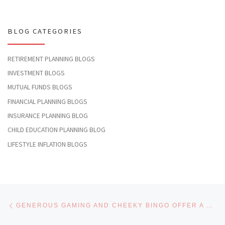
BLOG CATEGORIES
RETIREMENT PLANNING BLOGS
INVESTMENT BLOGS
MUTUAL FUNDS BLOGS
FINANCIAL PLANNING BLOGS
INSURANCE PLANNING BLOG
CHILD EDUCATION PLANNING BLOG
LIFESTYLE INFLATION BLOGS
Post navigation
Previous post
GENEROUS GAMING AND CHEEKY BINGO OFFER A DELIGHTFUL EXPERIENCE FOR UK PLAYERS WITH LOW WAGERING AND DAILY