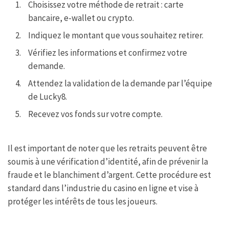
Choisissez votre méthode de retrait : carte
bancaire, e-wallet ou crypto.
Indiquez le montant que vous souhaitez retirer.
Vérifiez les informations et confirmez votre
demande.
Attendez la validation de la demande par l’équipe
de Lucky8.
Recevez vos fonds sur votre compte.
Il est important de noter que les retraits peuvent être
soumis à une vérification d’identité, afin de prévenir la
fraude et le blanchiment d’argent. Cette procédure est
standard dans l’industrie du casino en ligne et vise à
protéger les intérêts de tous les joueurs.