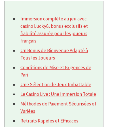
Immersion complète au jeu avec
casino Lucky8, bonus exclusifs et
fiabilité assurée pour les joueurs
français
Un Bonus de Bienvenue Adapté à
Tous les Joueurs
Conditions de Mise et Exigences de
Pari
Une Sélection de Jeux Imbattable
Le Casino Live : Une Immersion Totale
Méthodes de Paiement Sécurisées et
Variées
Retraits Rapides et Efficaces