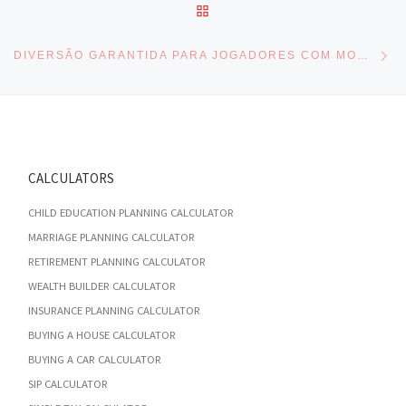
BACK TO POST LIST
Ne
DIVERSÃO GARANTIDA PARA JOGADORES COM MOOSH PORTUGAL E OS MELHORES JOGOS DE CASINO ONLINE LICENCIADOS
CALCULATORS
CHILD EDUCATION PLANNING CALCULATOR
MARRIAGE PLANNING CALCULATOR
RETIREMENT PLANNING CALCULATOR
WEALTH BUILDER CALCULATOR
INSURANCE PLANNING CALCULATOR
BUYING A HOUSE CALCULATOR
BUYING A CAR CALCULATOR
SIP CALCULATOR