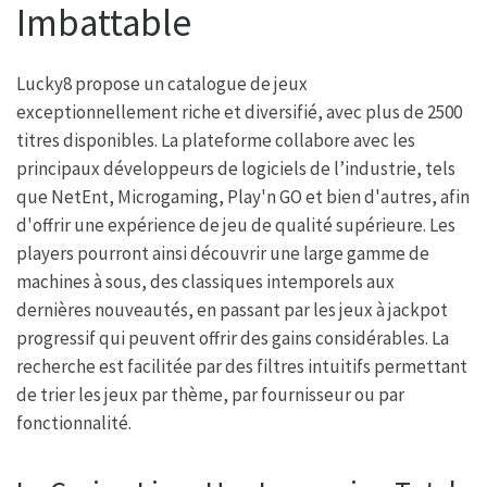
Imbattable
Lucky8 propose un catalogue de jeux
exceptionnellement riche et diversifié, avec plus de 2500
titres disponibles. La plateforme collabore avec les
principaux développeurs de logiciels de l’industrie, tels
que NetEnt, Microgaming, Play'n GO et bien d'autres, afin
d'offrir une expérience de jeu de qualité supérieure. Les
players pourront ainsi découvrir une large gamme de
machines à sous, des classiques intemporels aux
dernières nouveautés, en passant par les jeux à jackpot
progressif qui peuvent offrir des gains considérables. La
recherche est facilitée par des filtres intuitifs permettant
de trier les jeux par thème, par fournisseur ou par
fonctionnalité.