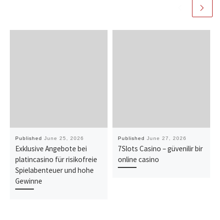
Published
June 25, 2026
Published
June 27, 2026
Exklusive Angebote bei
7Slots Casino – güvenilir bir
platincasino für risikofreie
online casino
Spielabenteuer und hohe
Gewinne