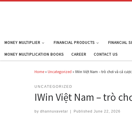
Skip to content
MONEY MULTIPLIER
FINANCIAL PRODUCTS
FINANCIAL 
MONEY MULTIPLICATION BOOKS
CAREER
CONTACT US
Home
»
Uncategorized
»
IWin Việt Nam – trò chơi và cá cược
UNCATEGORIZED
IWin Việt Nam – trò ch
by
dhannuvavetar
|
Published
June 22, 2026