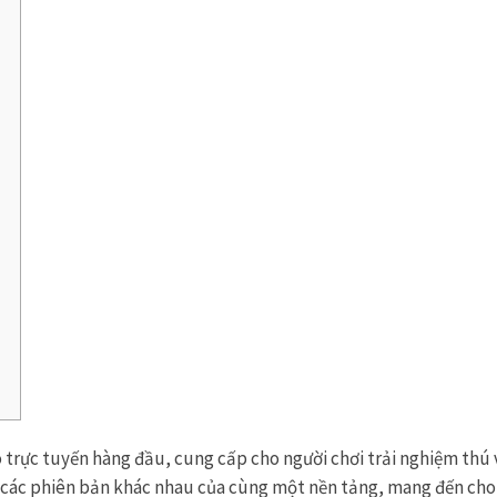
 trực tuyến hàng đầu, cung cấp cho người chơi trải nghiệm thú v
là các phiên bản khác nhau của cùng một nền tảng, mang đến ch