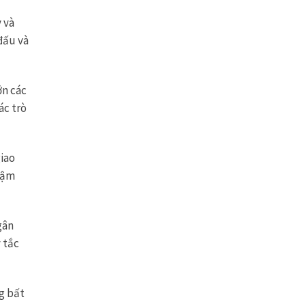
 và
đấu và
ớn các
ác trò
giao
chậm
gân
 tắc
ng bất