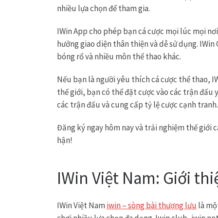
nhiều lựa chọn để tham gia.
IWin App cho phép bạn cá cược mọi lúc mọi nơi
hưởng giao diện thân thiện và dễ sử dụng. IWin 
bóng rổ và nhiều môn thể thao khác.
Nếu bạn là người yêu thích cá cược thể thao, I
thế giới, bạn có thể đặt cược vào các trận đấu
các trận đấu và cung cấp tỷ lệ cược cạnh tranh.
Đăng ký ngay hôm nay và trải nghiệm thế giới c
hận!
IWin Việt Nam: Giới thiệ
IWin Việt Nam
iwin – sòng bài thượng lưu
là một