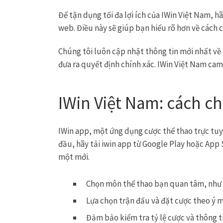
Để tận dụng tối đa lợi ích của IWin Việt Nam, 
web. Điều này sẽ giúp bạn hiểu rõ hơn về cách c
Chúng tôi luôn cập nhật thông tin mới nhất về
đưa ra quyết định chính xác. IWin Việt Nam cam 
IWin Việt Nam: cách ch
IWin app, một ứng dụng cược thể thao trực tuyế
đầu, hãy tải iwin app từ Google Play hoặc App 
một mới.
Chọn môn thể thao bạn quan tâm, như bó
Lựa chọn trận đấu và đặt cược theo ý 
Đảm bảo kiểm tra tỷ lệ cược và thông ti