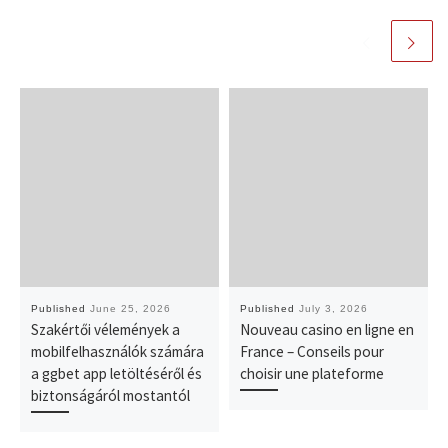
Published
June 25, 2026
Published
July 3, 2026
Szakértői vélemények a
Nouveau casino en ligne en
mobilfelhasználók számára
France – Conseils pour
a ggbet app letöltéséről és
choisir une plateforme
biztonságáról mostantól