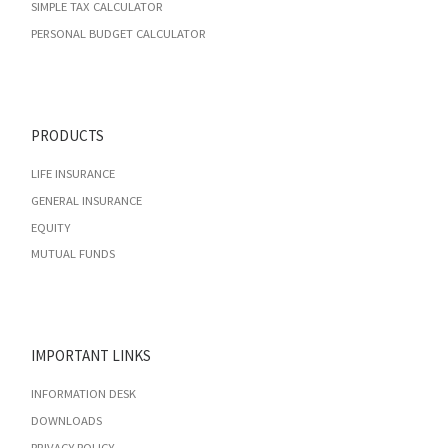
SIMPLE TAX CALCULATOR
PERSONAL BUDGET CALCULATOR
PRODUCTS
LIFE INSURANCE
GENERAL INSURANCE
EQUITY
MUTUAL FUNDS
IMPORTANT LINKS
INFORMATION DESK
DOWNLOADS
PRIVACY POLICY