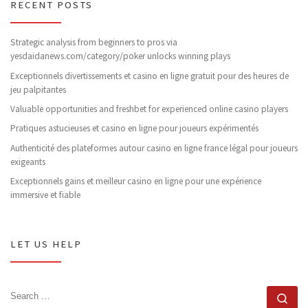
RECENT POSTS
Strategic analysis from beginners to pros via
yesdaidanews.com/category/poker unlocks winning plays
Exceptionnels divertissements et casino en ligne gratuit pour des heures de
jeu palpitantes
Valuable opportunities and freshbet for experienced online casino players
Pratiques astucieuses et casino en ligne pour joueurs expérimentés
Authenticité des plateformes autour casino en ligne france légal pour joueurs
exigeants
Exceptionnels gains et meilleur casino en ligne pour une expérience
immersive et fiable
LET US HELP
SEARCH
Se