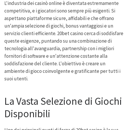
L'industria dei casinò online è diventata estremamente
competitiva, e i giocatori sono sempre più esigenti. Si
aspettano piattaforme sicure, affidabili e che offrano
un'ampia selezione di giochi, bonus vantaggiosi e un
servizio clienti efficiente. 20bet casino cerca di soddisfare
queste esigenze, puntando su una combinazione di
tecnologia all'avanguardia, partnership con i migliori
fornitori di software e un'attenzione costante alla
soddisfazione del cliente. L'obiettivo è creare un
ambiente di gioco coinvolgente e gratificante per tutti i
suoi utenti.
La Vasta Selezione di Giochi
Disponibili