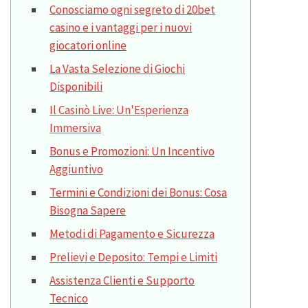
Conosciamo ogni segreto di 20bet
casino e i vantaggi per i nuovi
giocatori online
La Vasta Selezione di Giochi
Disponibili
Il Casinò Live: Un'Esperienza
Immersiva
Bonus e Promozioni: Un Incentivo
Aggiuntivo
Termini e Condizioni dei Bonus: Cosa
Bisogna Sapere
Metodi di Pagamento e Sicurezza
Prelievi e Deposito: Tempi e Limiti
Assistenza Clienti e Supporto
Tecnico