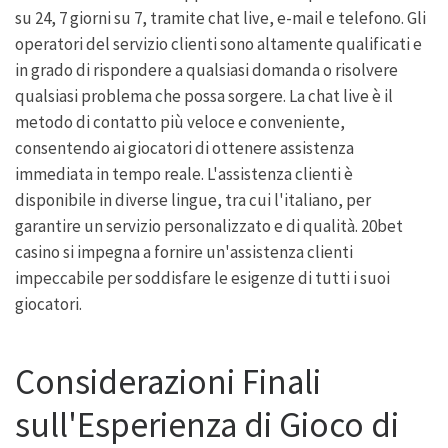
su 24, 7 giorni su 7, tramite chat live, e-mail e telefono. Gli
operatori del servizio clienti sono altamente qualificati e
in grado di rispondere a qualsiasi domanda o risolvere
qualsiasi problema che possa sorgere. La chat live è il
metodo di contatto più veloce e conveniente,
consentendo ai giocatori di ottenere assistenza
immediata in tempo reale. L'assistenza clienti è
disponibile in diverse lingue, tra cui l'italiano, per
garantire un servizio personalizzato e di qualità. 20bet
casino si impegna a fornire un'assistenza clienti
impeccabile per soddisfare le esigenze di tutti i suoi
giocatori.
Considerazioni Finali
sull'Esperienza di Gioco di