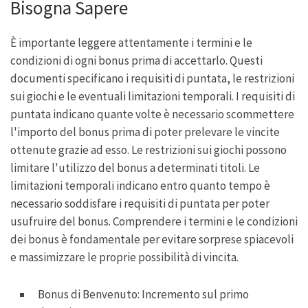
Bisogna Sapere
È importante leggere attentamente i termini e le
condizioni di ogni bonus prima di accettarlo. Questi
documenti specificano i requisiti di puntata, le restrizioni
sui giochi e le eventuali limitazioni temporali. I requisiti di
puntata indicano quante volte è necessario scommettere
l'importo del bonus prima di poter prelevare le vincite
ottenute grazie ad esso. Le restrizioni sui giochi possono
limitare l'utilizzo del bonus a determinati titoli. Le
limitazioni temporali indicano entro quanto tempo è
necessario soddisfare i requisiti di puntata per poter
usufruire del bonus. Comprendere i termini e le condizioni
dei bonus è fondamentale per evitare sorprese spiacevoli
e massimizzare le proprie possibilità di vincita.
Bonus di Benvenuto: Incremento sul primo