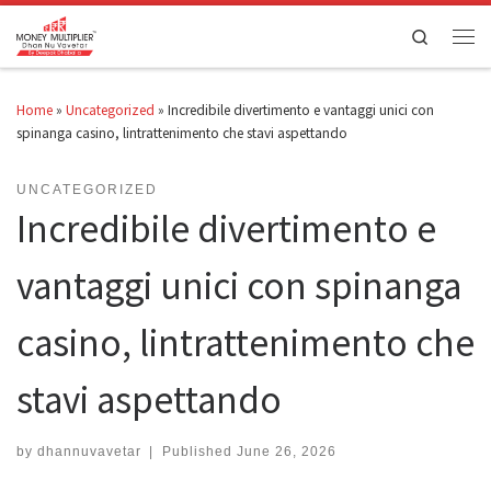
Skip to content
Search
Men
Home
»
Uncategorized
»
Incredibile divertimento e vantaggi unici con
spinanga casino, lintrattenimento che stavi aspettando
UNCATEGORIZED
Incredibile divertimento e
vantaggi unici con spinanga
casino, lintrattenimento che
stavi aspettando
by
dhannuvavetar
|
Published
June 26, 2026