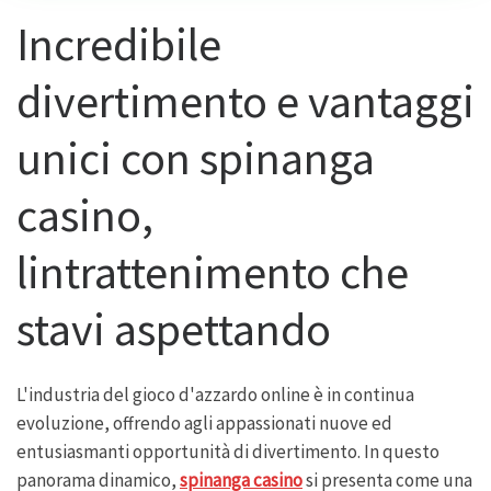
Incredibile
divertimento e vantaggi
unici con spinanga
casino,
lintrattenimento che
stavi aspettando
L'industria del gioco d'azzardo online è in continua
evoluzione, offrendo agli appassionati nuove ed
entusiasmanti opportunità di divertimento. In questo
panorama dinamico,
spinanga casino
si presenta come una