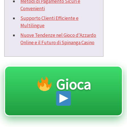
Metodi di Pagamento Sicuri e
Convenienti
Supporto Clienti Efficiente e
Multilingue
Nuove Tendenze nel Gioco d'Azzardo
Online e il Futuro di Spinanga Casino
Gioca