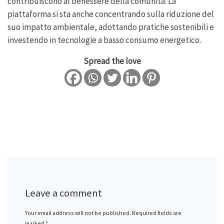
contribuiscono al benessere della comunità. La
piattaforma si sta anche concentrando sulla riduzione del
suo impatto ambientale, adottando pratiche sostenibili e
investendo in tecnologie a basso consumo energetico.
Spread the love
Leave a comment
Your email address will not be published.
Required fields are
marked
*