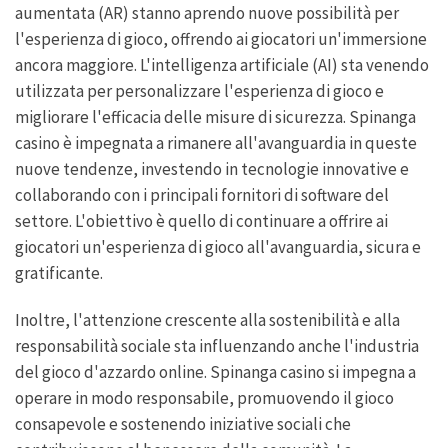
aumentata (AR) stanno aprendo nuove possibilità per
l'esperienza di gioco, offrendo ai giocatori un'immersione
ancora maggiore. L'intelligenza artificiale (AI) sta venendo
utilizzata per personalizzare l'esperienza di gioco e
migliorare l'efficacia delle misure di sicurezza. Spinanga
casino è impegnata a rimanere all'avanguardia in queste
nuove tendenze, investendo in tecnologie innovative e
collaborando con i principali fornitori di software del
settore. L'obiettivo è quello di continuare a offrire ai
giocatori un'esperienza di gioco all'avanguardia, sicura e
gratificante.
Inoltre, l'attenzione crescente alla sostenibilità e alla
responsabilità sociale sta influenzando anche l'industria
del gioco d'azzardo online. Spinanga casino si impegna a
operare in modo responsabile, promuovendo il gioco
consapevole e sostenendo iniziative sociali che