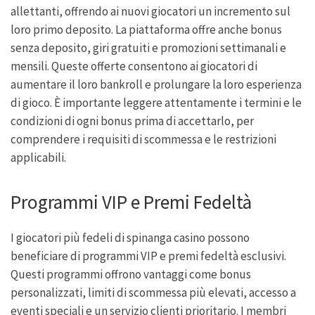
allettanti, offrendo ai nuovi giocatori un incremento sul
loro primo deposito. La piattaforma offre anche bonus
senza deposito, giri gratuiti e promozioni settimanali e
mensili. Queste offerte consentono ai giocatori di
aumentare il loro bankroll e prolungare la loro esperienza
di gioco. È importante leggere attentamente i termini e le
condizioni di ogni bonus prima di accettarlo, per
comprendere i requisiti di scommessa e le restrizioni
applicabili.
Programmi VIP e Premi Fedeltà
I giocatori più fedeli di spinanga casino possono
beneficiare di programmi VIP e premi fedeltà esclusivi.
Questi programmi offrono vantaggi come bonus
personalizzati, limiti di scommessa più elevati, accesso a
eventi speciali e un servizio clienti prioritario. I membri