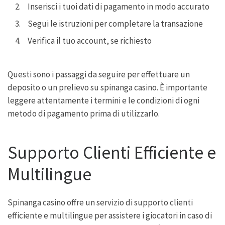
Inserisci i tuoi dati di pagamento in modo accurato
Segui le istruzioni per completare la transazione
Verifica il tuo account, se richiesto
Questi sono i passaggi da seguire per effettuare un
deposito o un prelievo su spinanga casino. È importante
leggere attentamente i termini e le condizioni di ogni
metodo di pagamento prima di utilizzarlo.
Supporto Clienti Efficiente e
Multilingue
Spinanga casino offre un servizio di supporto clienti
efficiente e multilingue per assistere i giocatori in caso di