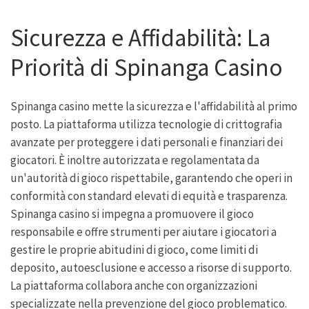
Sicurezza e Affidabilità: La
Priorità di Spinanga Casino
Spinanga casino mette la sicurezza e l'affidabilità al primo
posto. La piattaforma utilizza tecnologie di crittografia
avanzate per proteggere i dati personali e finanziari dei
giocatori. È inoltre autorizzata e regolamentata da
un'autorità di gioco rispettabile, garantendo che operi in
conformità con standard elevati di equità e trasparenza.
Spinanga casino si impegna a promuovere il gioco
responsabile e offre strumenti per aiutare i giocatori a
gestire le proprie abitudini di gioco, come limiti di
deposito, autoesclusione e accesso a risorse di supporto.
La piattaforma collabora anche con organizzazioni
specializzate nella prevenzione del gioco problematico.