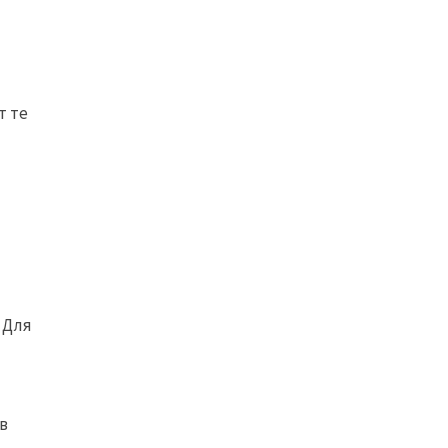
т те
 Для
в