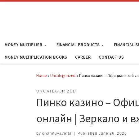
Skip to content
MONEY MULTIPLIER
FINANCIAL PRODUCTS
FINANCIAL 
MONEY MULTIPLICATION BOOKS
CAREER
CONTACT US
Home
»
Uncategorized
»
Пинко казино – Официальный сай
UNCATEGORIZED
Пинко казино – Офиц
онлайн | Зеркало и в
by
dhannuvavetar
|
Published
June 26, 2026