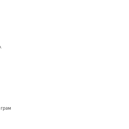
.
играм