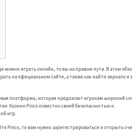
где можно играть онлайн, то вы на правом пути. В этом обз
грать на официальном сайте, а также как найти зеркало и 
ровая платформа, которая предлагает игрокам широкий с
гие. Казино Pinco известно своей безопасностью и
ой игр.
те Pinco, то вам нужно зарегистрироваться и открыть сче