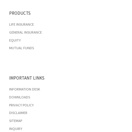
PRODUCTS
LIFE INSURANCE
GENERAL INSURANCE
EQUITY
MUTUAL FUNDS
IMPORTANT LINKS
INFORMATION DESK
DOWNLOADS
PRIVACY POLICY
DISCLAIMER
SITEMAP
INQUIRY