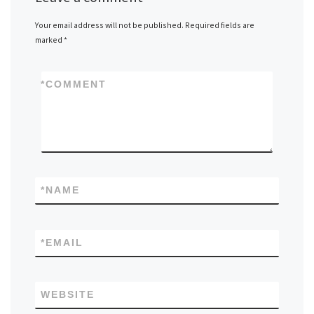
Your email address will not be published.
Required fields are
marked
*
*
COMMENT
*
NAME
*
EMAIL
WEBSITE