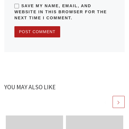
SAVE MY NAME, EMAIL, AND
WEBSITE IN THIS BROWSER FOR THE
NEXT TIME I COMMENT.
YOU MAY ALSO LIKE