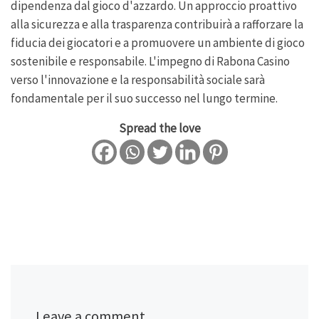
dipendenza dal gioco d'azzardo. Un approccio proattivo
alla sicurezza e alla trasparenza contribuirà a rafforzare la
fiducia dei giocatori e a promuovere un ambiente di gioco
sostenibile e responsabile. L'impegno di Rabona Casino
verso l'innovazione e la responsabilità sociale sarà
fondamentale per il suo successo nel lungo termine.
Spread the love
Leave a comment