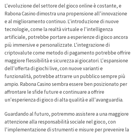
L'evoluzione del settore del gioco online è costante, e
Rabona Casino dimostra una propensione all'innovazione
e al miglioramento continuo. L'introduzione di nuove
tecnologie, come la realtà virtuale e l'intelligenza
artificiale, potrebbe portare a esperienze di gioco ancora
più immersive e personalizzate. L'integrazione di
criptovalute come metodo di pagamento potrebbe offrire
maggiore flessibilità e sicurezza ai giocatori. L'espansione
dell'offerta di giochi live, con nuove varianti e
funzionalità, potrebbe attrarre un pubblico sempre più
ampio. Rabona Casino sembra essere ben posizionato per
affrontare le sfide future e continuare a offrire
un'esperienza di gioco di alta qualità e all'avanguardia.
Guardando al futuro, potremmo assistere a una maggiore
attenzione alla responsabilità sociale nel gioco, con
l'implementazione di strumenti e misure per prevenire la