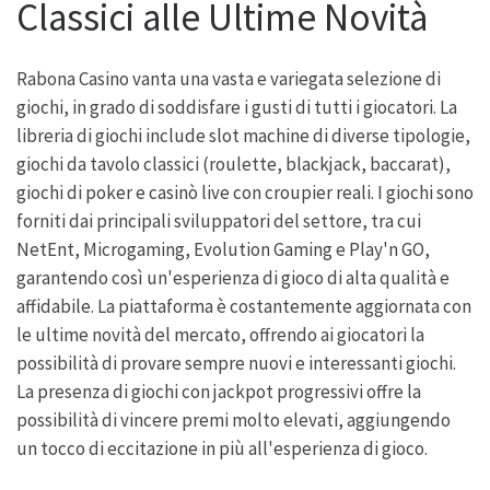
Classici alle Ultime Novità
Rabona Casino vanta una vasta e variegata selezione di
giochi, in grado di soddisfare i gusti di tutti i giocatori. La
libreria di giochi include slot machine di diverse tipologie,
giochi da tavolo classici (roulette, blackjack, baccarat),
giochi di poker e casinò live con croupier reali. I giochi sono
forniti dai principali sviluppatori del settore, tra cui
NetEnt, Microgaming, Evolution Gaming e Play'n GO,
garantendo così un'esperienza di gioco di alta qualità e
affidabile. La piattaforma è costantemente aggiornata con
le ultime novità del mercato, offrendo ai giocatori la
possibilità di provare sempre nuovi e interessanti giochi.
La presenza di giochi con jackpot progressivi offre la
possibilità di vincere premi molto elevati, aggiungendo
un tocco di eccitazione in più all'esperienza di gioco.