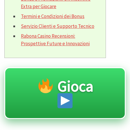
Extra per Giocare
Termini e Condizioni dei Bonus
Servizio Clienti e Supporto Tecnico
Rabona Casino Recensioni:
Prospettive Future e Innovazioni
Gioca