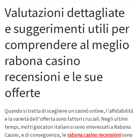
Valutazioni dettagliate
e suggerimenti utili per
comprendere al meglio
rabona casino
recensioni e le sue
offerte
Quando si tratta di scegliere un casinò online, l'affidabilità
e la varietà dell'offerta sono fattori cruciali. Negli ultimi
tempi, molti giocatori italiani si sono interessati a Rabona
Casino, e di conseguenza, le
rabona casino recensioni
sono