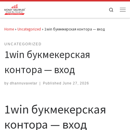
Skip to content
Search
Men
Home
»
Uncategorized
»
1win букмекерская контора — вход
UNCATEGORIZED
1win букмекерская
контора — вход
by
dhannuvavetar
|
Published
June 27, 2026
1win букмекерская
контора — вход