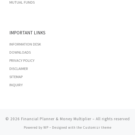
MUTUAL FUNDS
IMPORTANT LINKS
INFORMATION DESK
DOWNLOADS
PRIVACY POLICY
DISCLAIMER
SITEMAP
INQUIRY
© 2026
Financial Planner & Money Multiplier
– All rights reserved
Powered by
WP
– Designed with the
Customizr theme