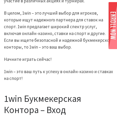
участие в различных акциях и турнирах.
В целом, 1win – это лучший выбор для игроков,
которые ищут надежного партнера для ставок на
спорт. 1win предлагает широкий спектр услуг,
включая онлайн-казино, ставки на спорт и другие.
Если вы ищете безопасной и надежной букмекерской
конторы, то 1win – это ваш выбор.
Начните играть сейчас!
1win – это ваш путь к успеху в онлайн-казино и ставках
на спорт!
1win Букмекерская
Контора – Вход