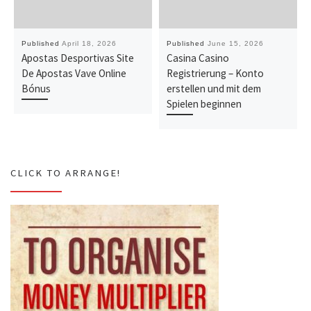
Published
April 18, 2026
Published
June 15, 2026
Apostas Desportivas Site
Casina Casino
De Apostas Vave Online
Registrierung – Konto
Bónus
erstellen und mit dem
Spielen beginnen
CLICK TO ARRANGE!