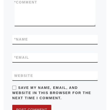
*
COMMENT
*
NAME
*
EMAIL
WEBSITE
SAVE MY NAME, EMAIL, AND
WEBSITE IN THIS BROWSER FOR THE
NEXT TIME I COMMENT.