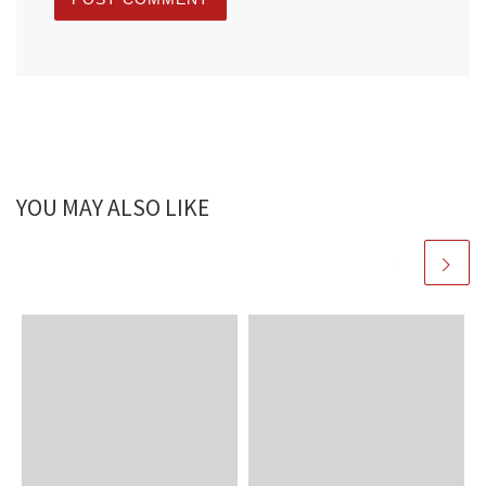
YOU MAY ALSO LIKE