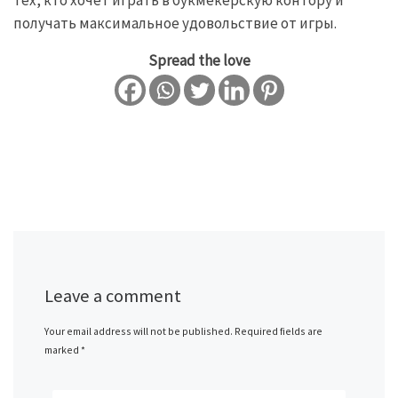
тех, кто хочет играть в букмекерскую контору и
получать максимальное удовольствие от игры.
Spread the love
Leave a comment
Your email address will not be published.
Required fields are
marked
*