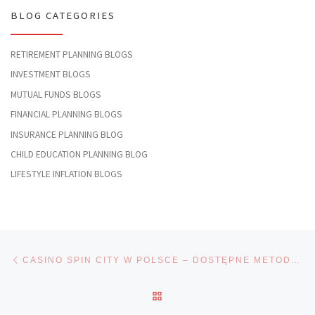
BLOG CATEGORIES
RETIREMENT PLANNING BLOGS
INVESTMENT BLOGS
MUTUAL FUNDS BLOGS
FINANCIAL PLANNING BLOGS
INSURANCE PLANNING BLOG
CHILD EDUCATION PLANNING BLOG
LIFESTYLE INFLATION BLOGS
Post navigation
Previous post
CASINO SPIN CITY W POLSCE – DOSTĘPNE METODY PŁATNOŚCI I REALIZACJA TRANSAKCJI
BACK TO POST LIST