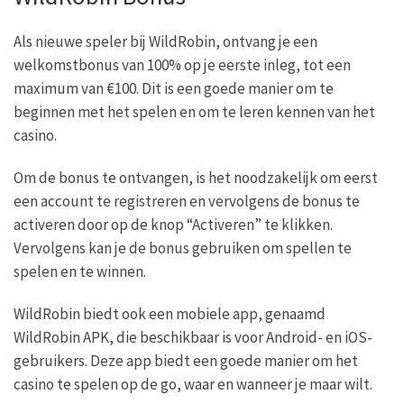
Als nieuwe speler bij WildRobin, ontvang je een
welkomstbonus van 100% op je eerste inleg, tot een
maximum van €100. Dit is een goede manier om te
beginnen met het spelen en om te leren kennen van het
casino.
Om de bonus te ontvangen, is het noodzakelijk om eerst
een account te registreren en vervolgens de bonus te
activeren door op de knop “Activeren” te klikken.
Vervolgens kan je de bonus gebruiken om spellen te
spelen en te winnen.
WildRobin biedt ook een mobiele app, genaamd
WildRobin APK, die beschikbaar is voor Android- en iOS-
gebruikers. Deze app biedt een goede manier om het
casino te spelen op de go, waar en wanneer je maar wilt.