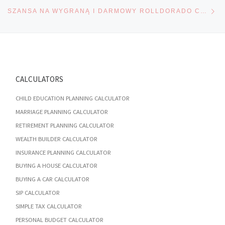
Ne
SZANSA NA WYGRANĄ I DARMOWY ROLLDORADO CASINO NO DEPOSIT BONUS W ŚWIECIE WIRTUALNYCH ROZRYWEK
CALCULATORS
CHILD EDUCATION PLANNING CALCULATOR
MARRIAGE PLANNING CALCULATOR
RETIREMENT PLANNING CALCULATOR
WEALTH BUILDER CALCULATOR
INSURANCE PLANNING CALCULATOR
BUYING A HOUSE CALCULATOR
BUYING A CAR CALCULATOR
SIP CALCULATOR
SIMPLE TAX CALCULATOR
PERSONAL BUDGET CALCULATOR