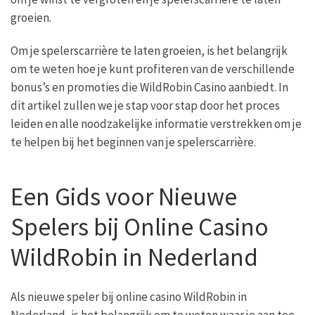
groeien.
Om je spelerscarrière te laten groeien, is het belangrijk
om te weten hoe je kunt profiteren van de verschillende
bonus’s en promoties die WildRobin Casino aanbiedt. In
dit artikel zullen we je stap voor stap door het proces
leiden en alle noodzakelijke informatie verstrekken om je
te helpen bij het beginnen van je spelerscarrière.
Een Gids voor Nieuwe
Spelers bij Online Casino
WildRobin in Nederland
Als nieuwe speler bij online casino WildRobin in