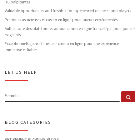
jeu palpitantes
Valuable opportunities and freshbet for experienced online casino players
Pratiques astucieuses et casino en ligne pour joueurs expérimentés
Authenticité des plateformes autour casino en ligne france légal pour joueurs
exigeants
Exceptionnels gains et meilleur casino en ligne pour une expérience
immersive et fiable
LET US HELP
SEARCH
Se
BLOG CATEGORIES
RETIREMENT PLANNING BLOGS