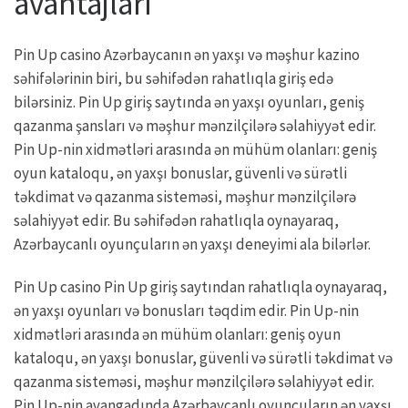
avantajları
Pin Up casino Azərbaycanın ən yaxşı və məşhur kazino
səhifələrinin biri, bu səhifədən rahatlıqla giriş edə
bilərsiniz. Pin Up giriş saytında ən yaxşı oyunları, geniş
qazanma şansları və məşhur mənzilçilərə səlahiyyət edir.
Pin Up-nin xidmətləri arasında ən mühüm olanları: geniş
oyun kataloqu, ən yaxşı bonuslar, güvenli və sürətli
təkdimat və qazanma sisteməsi, məşhur mənzilçilərə
səlahiyyət edir. Bu səhifədən rahatlıqla oynayaraq,
Azərbaycanlı oyunçuların ən yaxşı deneyimi ala bilərlər.
Pin Up casino Pin Up giriş saytından rahatlıqla oynayaraq,
ən yaxşı oyunları və bonusları təqdim edir. Pin Up-nin
xidmətləri arasında ən mühüm olanları: geniş oyun
kataloqu, ən yaxşı bonuslar, güvenli və sürətli təkdimat və
qazanma sisteməsi, məşhur mənzilçilərə səlahiyyət edir.
Pin Up-nin avangadında Azərbaycanlı oyunçuların ən yaxşı