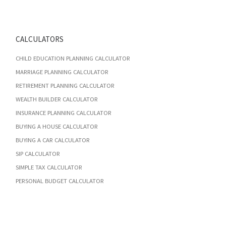
CALCULATORS
CHILD EDUCATION PLANNING CALCULATOR
MARRIAGE PLANNING CALCULATOR
RETIREMENT PLANNING CALCULATOR
WEALTH BUILDER CALCULATOR
INSURANCE PLANNING CALCULATOR
BUYING A HOUSE CALCULATOR
BUYING A CAR CALCULATOR
SIP CALCULATOR
SIMPLE TAX CALCULATOR
PERSONAL BUDGET CALCULATOR