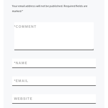
Your email address will not be published.
Required fields are
marked
*
*
COMMENT
*
NAME
*
EMAIL
WEBSITE