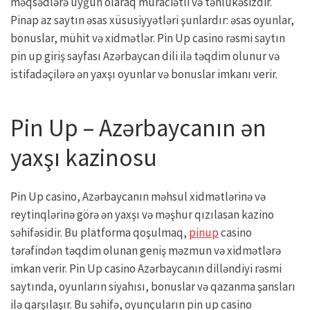
məqsədlərə uyğun olaraq müraciətli və təhlükəsizdir.
Pinap az saytın əsas xüsusiyyətləri şunlardır: əsas oyunlar,
bonuslar, mühit və xidmətlər. Pin Up casino rəsmi saytın
pin up giriş sayfası Azərbaycan dili ilə təqdim olunur və
istifadəçilərə ən yaxşı oyunlar və bonuslar imkanı verir.
Pin Up – Azərbaycanın ən
yaxşı kazinosu
Pin Up casino, Azərbaycanın məhsul xidmətlərinə və
reytinqlərinə görə ən yaxşı və məşhur qızılasan kazino
səhifəsidir. Bu platforma qoşulmaq,
pinup
casino
tərəfindən təqdim olunan geniş məzmun və xidmətlərə
imkan verir. Pin Up casino Azərbaycanın dilləndiyi rəsmi
saytında, oyunların siyahısı, bonuslar və qazanma şansları
ilə qarşılaşır. Bu səhifə, oyunçuların pin up casino