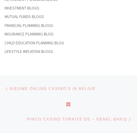
INVESTMENT BLOGS
MUTUAL FUNDS BLOGS
FINANCIAL PLANNING BLOGS
INSURANCE PLANNING BLOG
CHILD EDUCATION PLANNING BLOG
LIFESTYLE INFLATION BLOGS
Post navigation
Previous post
NIEUWE ONLINE CASINO’S IN BELGIË
BACK TO POST LIST
Ne
PINCO CASINO TÜRKIYE’DE – GENEL BAKIŞ