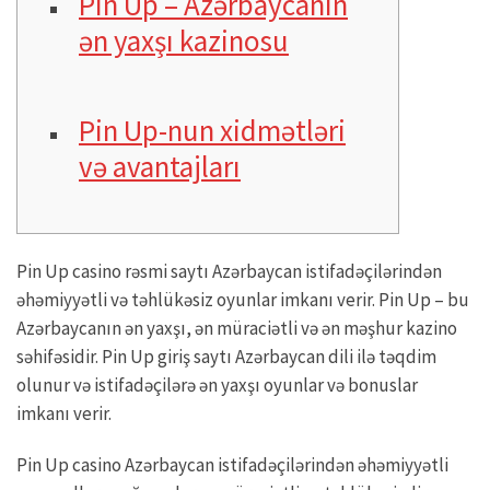
Pin Up – Azərbaycanın
ən yaxşı kazinosu
Pin Up-nun xidmətləri
və avantajları
Pin Up casino rəsmi saytı Azərbaycan istifadəçilərindən
əhəmiyyətli və təhlükəsiz oyunlar imkanı verir. Pin Up – bu
Azərbaycanın ən yaxşı, ən müraciətli və ən məşhur kazino
səhifəsidir. Pin Up giriş saytı Azərbaycan dili ilə təqdim
olunur və istifadəçilərə ən yaxşı oyunlar və bonuslar
imkanı verir.
Pin Up casino Azərbaycan istifadəçilərindən əhəmiyyətli