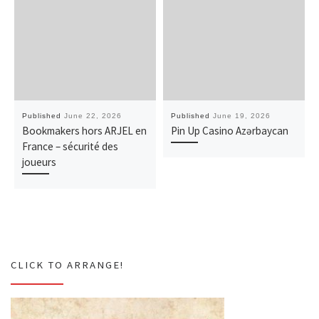
Published
June 22, 2026
Published
June 19, 2026
Bookmakers hors ARJEL en
Pin Up Casino Azərbaycan
France – sécurité des
joueurs
CLICK TO ARRANGE!