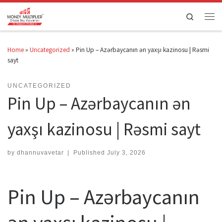
Skip to content
Search
Men
Home
»
Uncategorized
»
Pin Up – Azərbaycanın ən yaxşı kazinosu | Rəsmi
sayt
UNCATEGORIZED
Pin Up – Azərbaycanın ən
yaxşı kazinosu | Rəsmi sayt
by
dhannuvavetar
|
Published
July 3, 2026
Pin Up – Azərbaycanın