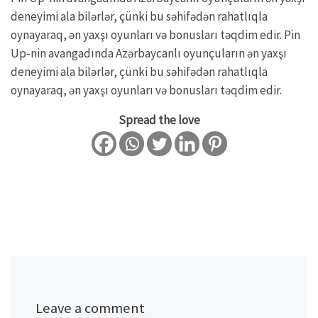
deneyimi ala bilərlər, çünki bu səhifədən rahatlıqla
oynayaraq, ən yaxşı oyunları və bonusları təqdim edir. Pin
Up-nin avangadında Azərbaycanlı oyunçuların ən yaxşı
deneyimi ala bilərlər, çünki bu səhifədən rahatlıqla
oynayaraq, ən yaxşı oyunları və bonusları təqdim edir.
Spread the love
Leave a comment