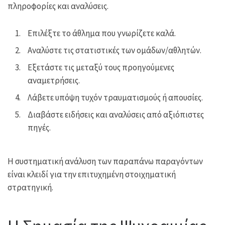
πληροφορίες και αναλύσεις.
Επιλέξτε το άθλημα που γνωρίζετε καλά.
Αναλύστε τις στατιστικές των ομάδων/αθλητών.
Εξετάστε τις μεταξύ τους προηγούμενες
αναμετρήσεις.
Λάβετε υπόψη τυχόν τραυματισμούς ή απουσίες.
Διαβάστε ειδήσεις και αναλύσεις από αξιόπιστες
πηγές.
Η συστηματική ανάλυση των παραπάνω παραγόντων
είναι κλειδί για την επιτυχημένη στοιχηματική
στρατηγική.