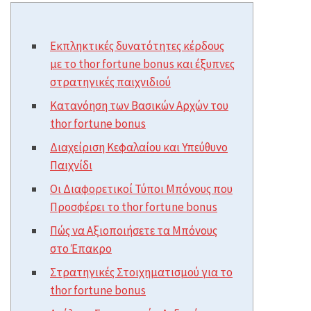
Εκπληκτικές δυνατότητες κέρδους
με το thor fortune bonus και έξυπνες
στρατηγικές παιχνιδιού
Κατανόηση των Βασικών Αρχών του
thor fortune bonus
Διαχείριση Κεφαλαίου και Υπεύθυνο
Παιχνίδι
Οι Διαφορετικοί Τύποι Μπόνους που
Προσφέρει το thor fortune bonus
Πώς να Αξιοποιήσετε τα Μπόνους
στο Έπακρο
Στρατηγικές Στοιχηματισμού για το
thor fortune bonus