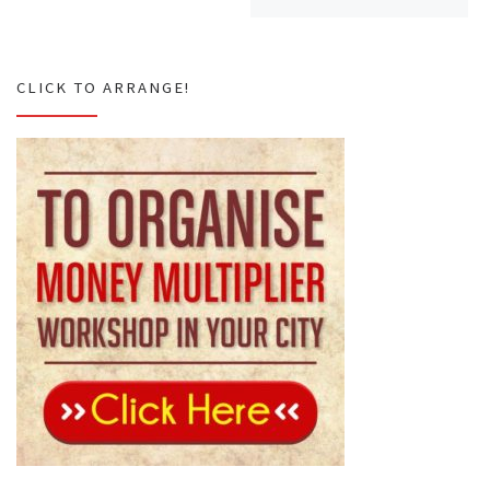
CLICK TO ARRANGE!