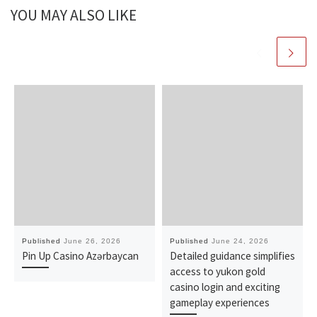
YOU MAY ALSO LIKE
Published
June 26, 2026
Published
June 24, 2026
Pin Up Casino Azərbaycan
Detailed guidance simplifies
access to yukon gold
casino login and exciting
gameplay experiences