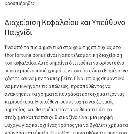
κρουπιέρηδες.
Διαχείριση Κεφαλαίου και Υπεύθυνο
Παιχνίδι
Ένα από τα πιο σημαντικά στοιχεία της επιτυχίας στο
thor fortune bonus
είναι η αποτελεσματική διαχείριση
του κεφαλαίου. Αυτό σημαίνει ότι πρέπει να ορίσετε ένα
συγκεκριμένο ποσό χρημάτων που είστε διατεθειμένοι να
χάσετε και να μην το υπερβείτε. Είναι επίσης σημαντικό
να μην κυνηγάτε τις απώλειες, προσπαθώντας να
ανακτήσετε τα χρήματα που χάσατε στοιχηματίζοντας
περισσότερα. Η υπεύθυνη συμμετοχή είναι ζωτικής
σημασίας, και θα πρέπει πάντα να θυμάστε ότι το
στοίχημα και τα παιχνίδια καζίνο είναι μια μορφή
ψυχαγωγίας και όχι ένας τρόπος για να βγάλετε χρήματα
γρήγορα και εύκολα. Επιπλέον, η πλατφόρμα προσφέρει