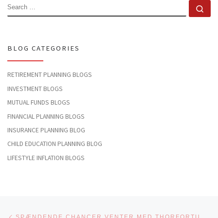
SEARCH
Se
BLOG CATEGORIES
RETIREMENT PLANNING BLOGS
INVESTMENT BLOGS
MUTUAL FUNDS BLOGS
FINANCIAL PLANNING BLOGS
INSURANCE PLANNING BLOG
CHILD EDUCATION PLANNING BLOG
LIFESTYLE INFLATION BLOGS
Post navigation
Previous post
SPÆNDENDE CHANCER VENTER MED THORFORTUNE CASINO GRATIS SPILLEMASKINER OG UNDERHOLDNING FOR ENHVER SPILLER