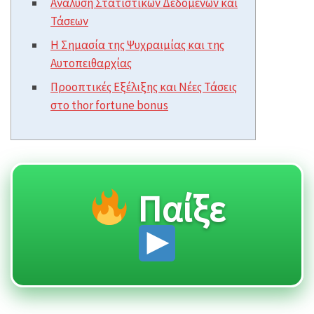
Ανάλυση Στατιστικών Δεδομένων και
Τάσεων
Η Σημασία της Ψυχραιμίας και της
Αυτοπειθαρχίας
Προοπτικές Εξέλιξης και Νέες Τάσεις
στο thor fortune bonus
Παίξε