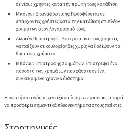
σε νέους χρήστες κατά την πρώτη τους κατάθεση.
Μπόνους Επαναφόρτισης: Προσφέρεται σε
υπάρχοντες χρήστες κατά την κατάθεση επιπλέον
χρημάτων στον λογαριασμό τους.
Δωρεάν Περιστροφές: Επιτρέπουν στους χρήστες
να παίξουν σε κουλοχέρηδες χωρίς να ξοδέψουν τα
δικά τους χρήματα.
Μπόνους Επιστροφής Χρημάτων: Επιστρέφει ένα
ποσοστό των χρημάτων που χάσατε σε ένα
συγκεκριμένο χρονικό διάστημα.
Η σωστή κατανόηση και αξιοποίηση των μπόνους μπορεί
να προσφέρει σημαντικά πλεονεκτήματα στους παίκτες.
Στρατηγικές