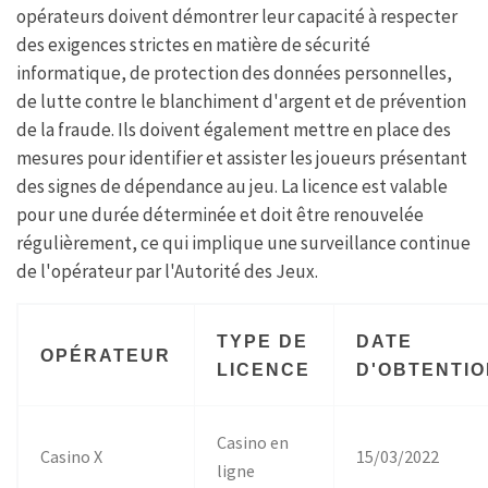
opérateurs doivent démontrer leur capacité à respecter
des exigences strictes en matière de sécurité
informatique, de protection des données personnelles,
de lutte contre le blanchiment d'argent et de prévention
de la fraude. Ils doivent également mettre en place des
mesures pour identifier et assister les joueurs présentant
des signes de dépendance au jeu. La licence est valable
pour une durée déterminée et doit être renouvelée
régulièrement, ce qui implique une surveillance continue
de l'opérateur par l'Autorité des Jeux.
TYPE DE
DATE
OPÉRATEUR
LICENCE
D'OBTENTIO
Casino en
Casino X
15/03/2022
ligne