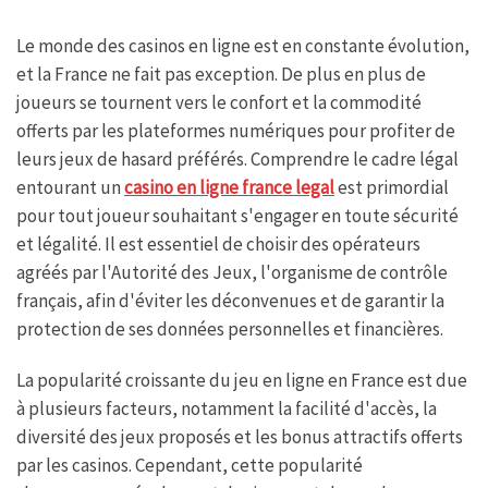
Le monde des casinos en ligne est en constante évolution,
et la France ne fait pas exception. De plus en plus de
joueurs se tournent vers le confort et la commodité
offerts par les plateformes numériques pour profiter de
leurs jeux de hasard préférés. Comprendre le cadre légal
entourant un
casino en ligne france legal
est primordial
pour tout joueur souhaitant s'engager en toute sécurité
et légalité. Il est essentiel de choisir des opérateurs
agréés par l'Autorité des Jeux, l'organisme de contrôle
français, afin d'éviter les déconvenues et de garantir la
protection de ses données personnelles et financières.
La popularité croissante du jeu en ligne en France est due
à plusieurs facteurs, notamment la facilité d'accès, la
diversité des jeux proposés et les bonus attractifs offerts
par les casinos. Cependant, cette popularité