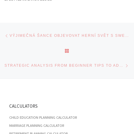
Post navigation
Previous post
VÝJIMEČNÁ ŠANCE OBJEVOVAT HERNÍ SVĚT S SWEETYSPIN CASINO A EXKLUZIVNÍMI BONUSY PRO ČESKÉ HRÁČE
BACK TO POST LIST
Ne
STRATEGIC ANALYSIS FROM BEGINNER TIPS TO ADVANCED PLAY WITH YESDAIDANEWS.COM/CATEGORY/POKER
CALCULATORS
CHILD EDUCATION PLANNING CALCULATOR
MARRIAGE PLANNING CALCULATOR
RETIREMENT PLANNING CALCULATOR