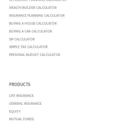
WEALTH BUILDER CALCULATOR
INSURANCE PLANNING CALCULATOR
BUYING A HOUSE CALCULATOR
BUYING A CAR CALCULATOR
SIP CALCULATOR
SIMPLE TAX CALCULATOR
PERSONAL BUDGET CALCULATOR
PRODUCTS
LIFE INSURANCE
GENERAL INSURANCE
EQUITY
MUTUAL FUNDS