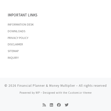
IMPORTANT LINKS
INFORMATION DESK
DOWNLOADS
PRIVACY POLICY
DISCLAIMER
SITEMAP
INQUIRY
© 2026
Financial Planner & Money Multiplier
– All rights reserved
Powered by
WP
– Designed with the
Customizr theme