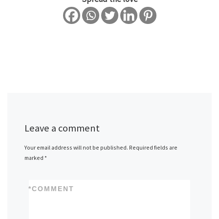
Leave a comment
Your email address will not be published.
Required fields are
marked
*
*
COMMENT