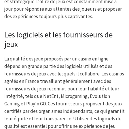
et stratégique. L'offre de jeux est constamment mise à
jour pour répondre aux attentes des joueurs et proposer
des expériences toujours plus captivantes.
Les logiciels et les fournisseurs de
jeux
La qualité des jeux proposés par un casino en ligne
dépend en grande partie des logiciels utilisés et des
fournisseurs de jeux avec lesquels il collabore. Les casinos
agréés en France travaillent généralement avec des
fournisseurs de jeux reconnus pour leur fiabilité et leur
intégrité, tels que NetEnt, Microgaming, Evolution
Gaming et Play'n GO. Ces fournisseurs proposent des jeux
certifiés par des organismes indépendants, ce qui garantit
leur équité et leur transparence. Utiliser des logiciels de
qualité est essentiel pour offrir une expérience de jeu