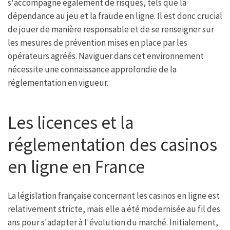
s'accompagne également de risques, tels que la
dépendance au jeu et la fraude en ligne. Il est donc crucial
de jouer de manière responsable et de se renseigner sur
les mesures de prévention mises en place par les
opérateurs agréés. Naviguer dans cet environnement
nécessite une connaissance approfondie de la
réglementation en vigueur.
Les licences et la
réglementation des casinos
en ligne en France
La législation française concernant les casinos en ligne est
relativement stricte, mais elle a été modernisée au fil des
ans pour s'adapter à l'évolution du marché. Initialement,