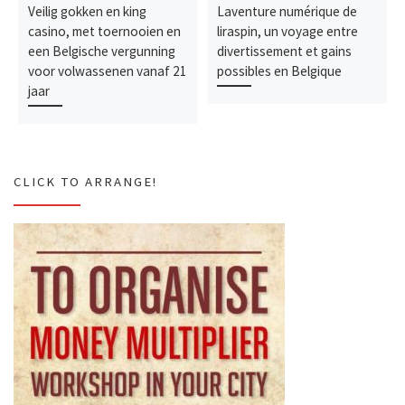
Veilig gokken en king
Laventure numérique de
casino, met toernooien en
liraspin, un voyage entre
een Belgische vergunning
divertissement et gains
voor volwassenen vanaf 21
possibles en Belgique
jaar
CLICK TO ARRANGE!