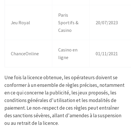
Paris
Jeu Royal
Sportifs &
20/07/2023
Casino
Casino en
ChanceOnline
01/11/2021
ligne
Une fois la licence obtenue, les opérateurs doivent se
conformer à un ensemble de règles précises, notamment
en ce qui concerne la publicité, les jeux proposés, les
conditions générales d'utilisation et les modalités de
paiement. Le non-respect de ces règles peut entraîner
des sanctions sévères, allant d'amendes à la suspension
ou au retrait de la licence.