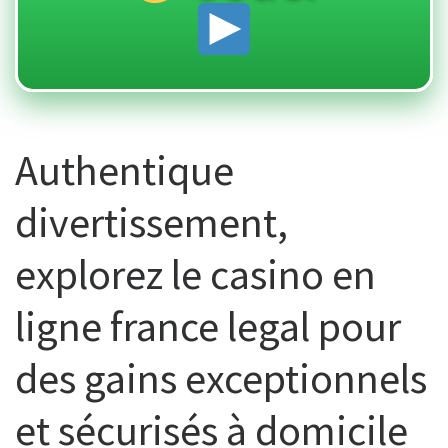
Authentique
divertissement,
explorez le casino en
ligne france legal pour
des gains exceptionnels
et sécurisés à domicile