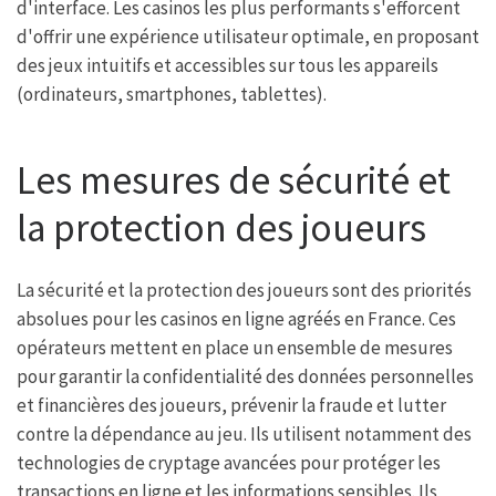
d'interface. Les casinos les plus performants s'efforcent
d'offrir une expérience utilisateur optimale, en proposant
des jeux intuitifs et accessibles sur tous les appareils
(ordinateurs, smartphones, tablettes).
Les mesures de sécurité et
la protection des joueurs
La sécurité et la protection des joueurs sont des priorités
absolues pour les casinos en ligne agréés en France. Ces
opérateurs mettent en place un ensemble de mesures
pour garantir la confidentialité des données personnelles
et financières des joueurs, prévenir la fraude et lutter
contre la dépendance au jeu. Ils utilisent notamment des
technologies de cryptage avancées pour protéger les
transactions en ligne et les informations sensibles. Ils