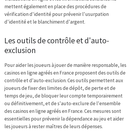
mettent également en place des procédures de
vérification d'identité pour prévenir l'usurpation
d'identité et le blanchiment d'argent.
Les outils de contrôle et d'auto-
exclusion
Pour aider les joueurs à jouer de manière responsable, les
casinos en ligne agréés en France proposent des outils de
contrôle et d'auto-exclusion. Ces outils permettent aux
joueurs de fixer des limites de dépôt, de perte et de
temps de jeu, de bloquer leur compte temporairement
ou définitivement, et de s'auto-exclure de l'ensemble
des casinos en ligne agréés en France. Ces mesures sont
essentielles pour prévenir la dépendance au jeu et aider
les joueurs à rester maîtres de leurs dépenses.