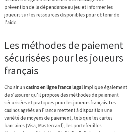
prévention de la dépendance au jeu et informer les
joueurs sur les ressources disponibles pour obtenir de
l'aide.
Les méthodes de paiement
sécurisées pour les joueurs
français
Choisir un
casino en ligne france legal
implique également
de s'assurer qu'il propose des méthodes de paiement
sécurisées et pratiques pour les joueurs français. Les
casinos agréés en France mettent à disposition une
variété de moyens de paiement, tels que les cartes
bancaires (Visa, Mastercard), les portefeuilles