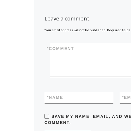
Leave a comment
Your email address will not be published.
Required field
*
COMMENT
*
NAME
*
EM
SAVE MY NAME, EMAIL, AND WE
COMMENT.