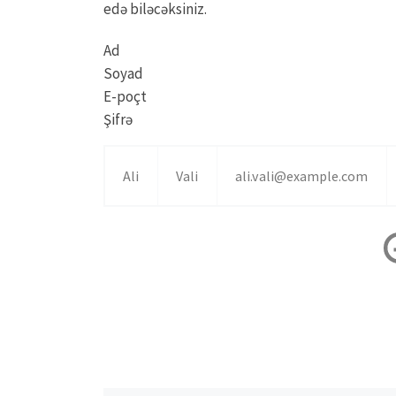
edə biləcəksiniz.
Ad
Soyad
E-poçt
Şifrə
Ali
Vali
ali.vali@example.com