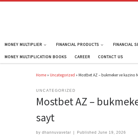
Skip to content
MONEY MULTIPLIER
FINANCIAL PRODUCTS
FINANCIAL 
MONEY MULTIPLICATION BOOKS
CAREER
CONTACT US
Home
»
Uncategorized
»
Mostbet AZ – bukmeker ve kazino Mo
UNCATEGORIZED
Mostbet AZ – bukmeker
sayt
by
dhannuvavetar
|
Published
June 19, 2026