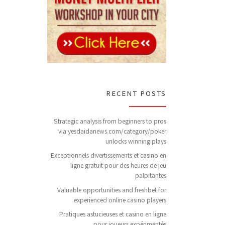
RECENT POSTS
Strategic analysis from beginners to pros
via yesdaidanews.com/category/poker
unlocks winning plays
Exceptionnels divertissements et casino en
ligne gratuit pour des heures de jeu
palpitantes
Valuable opportunities and freshbet for
experienced online casino players
Pratiques astucieuses et casino en ligne
pour joueurs expérimentés