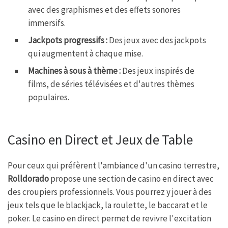
avec des graphismes et des effets sonores
immersifs.
Jackpots progressifs :
Des jeux avec des jackpots
qui augmentent à chaque mise.
Machines à sous à thème :
Des jeux inspirés de
films, de séries télévisées et d'autres thèmes
populaires.
Casino en Direct et Jeux de Table
Pour ceux qui préfèrent l'ambiance d'un casino terrestre,
Rolldorado
propose une section de casino en direct avec
des croupiers professionnels. Vous pourrez y jouer à des
jeux tels que le blackjack, la roulette, le baccarat et le
poker. Le casino en direct permet de revivre l'excitation