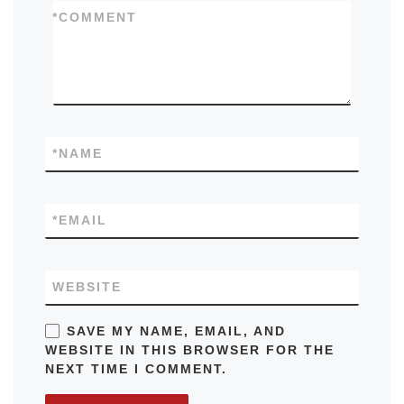
*
COMMENT
*
NAME
*
EMAIL
WEBSITE
SAVE MY NAME, EMAIL, AND
WEBSITE IN THIS BROWSER FOR THE
NEXT TIME I COMMENT.