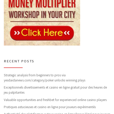
RECENT POSTS
Strategic analysis from beginners to pros via
yesdaidanews.com/category/poker unlocks winning plays
Exceptionnels divertissements et casino en ligne gratuit pour des heures de
jeu palpitantes
Valuable opportunities and freshbet for experienced online casino players
Pratiques astucieuses et casino en ligne pour joueurs expérimentés