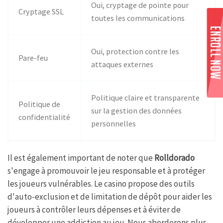
Oui, cryptage de pointe pour
Cryptage SSL
toutes les communications
Oui, protection contre les
Pare-feu
attaques externes
Politique claire et transparente
Politique de
sur la gestion des données
confidentialité
personnelles
Il est également important de noter que
Rolldorado
s'engage à promouvoir le jeu responsable et à protéger
les joueurs vulnérables. Le casino propose des outils
d'auto-exclusion et de limitation de dépôt pour aider les
joueurs à contrôler leurs dépenses et à éviter de
développer une addiction au jeu. Nous aborderons plus