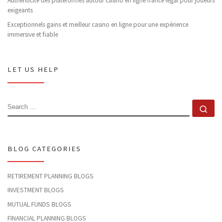
Authenticité des plateformes autour casino en ligne france légal pour joueurs
exigeants
Exceptionnels gains et meilleur casino en ligne pour une expérience
immersive et fiable
LET US HELP
SEARCH
Se
BLOG CATEGORIES
RETIREMENT PLANNING BLOGS
INVESTMENT BLOGS
MUTUAL FUNDS BLOGS
FINANCIAL PLANNING BLOGS