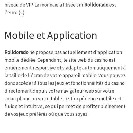
niveau de VIP. La monnaie utilisée sur
Rolldorado
est
l'euro (€).
Mobile et Application
Rolldorado
ne propose pas actuellement d'application
mobile dédiée. Cependant, le site web du casino est
entièrement responsive et s'adapte automatiquement à
la taille de l'écran de votre appareil mobile. Vous pouvez
donc accéder à tous les jeux et fonctionnalités du casino
directement depuis votre navigateur web sur votre
smartphone ou votre tablette. L'expérience mobile est
fluide et intuitive, ce qui permet de profiter pleinement
de vos jeux préférés où que vous soyez.