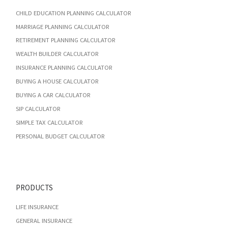
CHILD EDUCATION PLANNING CALCULATOR
MARRIAGE PLANNING CALCULATOR
RETIREMENT PLANNING CALCULATOR
WEALTH BUILDER CALCULATOR
INSURANCE PLANNING CALCULATOR
BUYING A HOUSE CALCULATOR
BUYING A CAR CALCULATOR
SIP CALCULATOR
SIMPLE TAX CALCULATOR
PERSONAL BUDGET CALCULATOR
PRODUCTS
LIFE INSURANCE
GENERAL INSURANCE