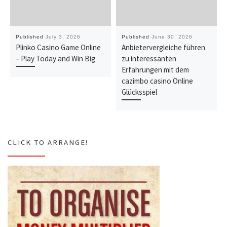
Published
July 3, 2026
Published
June 30, 2026
Plinko Casino Game Online
Anbietervergleiche führen
– Play Today and Win Big
zu interessanten
Erfahrungen mit dem
cazimbo casino Online
Glücksspiel
CLICK TO ARRANGE!