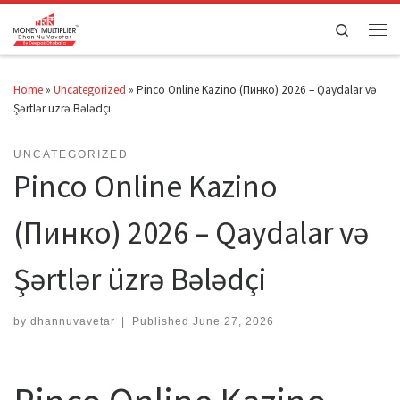
Skip to content
Search
Men
Home
»
Uncategorized
»
Pinco Online Kazino (Пинко) 2026 – Qaydalar və
Şərtlər üzrə Bələdçi
UNCATEGORIZED
Pinco Online Kazino
(Пинко) 2026 – Qaydalar və
Şərtlər üzrə Bələdçi
by
dhannuvavetar
|
Published
June 27, 2026