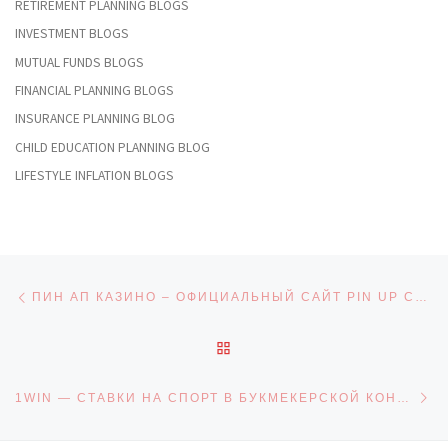
RETIREMENT PLANNING BLOGS
INVESTMENT BLOGS
MUTUAL FUNDS BLOGS
FINANCIAL PLANNING BLOGS
INSURANCE PLANNING BLOG
CHILD EDUCATION PLANNING BLOG
LIFESTYLE INFLATION BLOGS
Post navigation
Previous post
ПИН АП КАЗИНО – ОФИЦИАЛЬНЫЙ САЙТ PIN UP CASINO ВХОД НА ЗЕРКАЛО
BACK TO POST LIST
Ne
1WIN — СТАВКИ НА СПОРТ В БУКМЕКЕРСКОЙ КОНТОРЕ