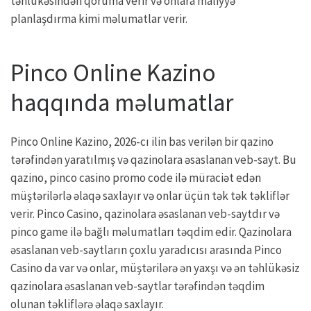
təhlükəsindən qoruma verir və onlara maliyyə
planlaşdırma kimi məlumatlar verir.
Pinco Online Kazino
haqqında məlumatlar
Pinco Online Kazino, 2026-cı ilin bas verilən bir qazino
tərəfindən yaratılmış və qazinolara əsaslanan veb-sayt. Bu
qazino, pinco casino promo code ilə müraciət edən
müştərilərlə əlaqə saxlayır və onlar üçün tək tək təkliflər
verir. Pinco Casino, qazinolara əsaslanan veb-saytdır və
pinco game ilə bağlı məlumatları təqdim edir. Qazinolara
əsaslanan veb-saytların çoxlu yaradıcısı arasında Pinco
Casino da var və onlar, müştərilərə ən yaxşı və ən təhlükəsiz
qazinolara əsaslanan veb-saytlar tərəfindən təqdim
olunan təkliflərə əlaqə saxlayır.