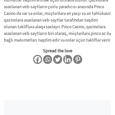
xidmətlər təqdim etmək üçün istifadə olunur. Qazinolara
əsaslanan veb-saytların çoxlu yaradıcısı arasında Pinco
Casino da var və onlar, müştərilərə ən yaxşı və ən təhlükəsiz
qazinolara əsaslanan veb-saytlar tərəfindən təqdim
olunan təkliflərə əlaqə saxlayır. Pinco Casino, qazinolara
əsaslanan veb-saytların biri olaraq, müştərilərə pinco az ilə
bağlı məlumatları təqdim edir və onlar üçün təkliflər verir.
Spread the love