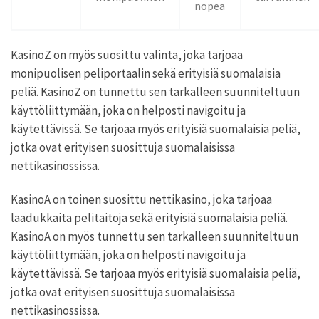
nopea
KasinoZ on myös suosittu valinta, joka tarjoaa
monipuolisen peliportaalin sekä erityisiä suomalaisia
peliä. KasinoZ on tunnettu sen tarkalleen suunniteltuun
käyttöliittymään, joka on helposti navigoitu ja
käytettävissä. Se tarjoaa myös erityisiä suomalaisia peliä,
jotka ovat erityisen suosittuja suomalaisissa
nettikasinossissa.
KasinoA on toinen suosittu nettikasino, joka tarjoaa
laadukkaita pelitaitoja sekä erityisiä suomalaisia peliä.
KasinoA on myös tunnettu sen tarkalleen suunniteltuun
käyttöliittymään, joka on helposti navigoitu ja
käytettävissä. Se tarjoaa myös erityisiä suomalaisia peliä,
jotka ovat erityisen suosittuja suomalaisissa
nettikasinossissa.