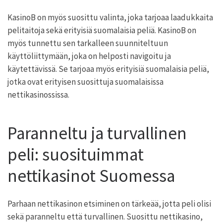
KasinoB on myös suosittu valinta, joka tarjoaa laadukkaita
pelitaitoja sekä erityisiä suomalaisia peliä. KasinoB on
myös tunnettu sen tarkalleen suunniteltuun
käyttöliittymään, joka on helposti navigoitu ja
käytettävissä. Se tarjoaa myös erityisiä suomalaisia peliä,
jotka ovat erityisen suosittuja suomalaisissa
nettikasinossissa.
Paranneltu ja turvallinen
peli: suosituimmat
nettikasinot Suomessa
Parhaan nettikasinon etsiminen on tärkeää, jotta peli olisi
sekä paranneltu että turvallinen. Suosittu nettikasino,