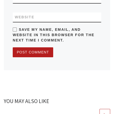
WEBSITE
SAVE MY NAME, EMAIL, AND
WEBSITE IN THIS BROWSER FOR THE
NEXT TIME I COMMENT.
YOU MAY ALSO LIKE