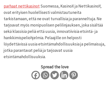
parhaat nettikasinot
Suomessa, KasinoX ja NettikasinoY,
ovat erityisen huolellisesti valmistautuneita
tarkistamaan, että ne ovat turvallisia ja paranneltuja. Ne
tarjoavat myös monipuolisen pelilinjauksen, joka sisältää
sekä klassisia peliä että uusia, innovatiivisia etsintä- ja
hankkimispeliohjelmia. Pelaajille on helposti
löydettävissä uusia etsintämahdollisuuksia ja pelimaisuja,
jotka parantavat peliä ja tarjoavat uusia
etsintämahdollisuuksia.
Spread the love