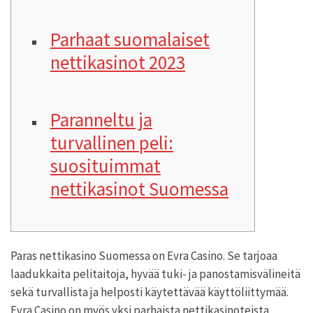
Parhaat suomalaiset
nettikasinot 2023
Paranneltu ja
turvallinen peli:
suosituimmat
nettikasinot Suomessa
Paras nettikasino Suomessa on Evra Casino. Se tarjoaa
laadukkaita pelitaitoja, hyvää tuki- ja panostamisvälineitä
sekä turvallista ja helposti käytettävää käyttöliittymää.
Evra Casino on myös yksi parhaista nettikasinoteista