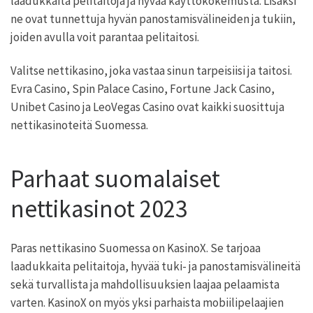
laadukkaita pelitaitoja ja hyvää käyttökokemusta. Lisäksi
ne ovat tunnettuja hyvän panostamisvälineiden ja tukiin,
joiden avulla voit parantaa pelitaitosi.
Valitse nettikasino, joka vastaa sinun tarpeisiisi ja taitosi.
Evra Casino, Spin Palace Casino, Fortune Jack Casino,
Unibet Casino ja LeoVegas Casino ovat kaikki suosittuja
nettikasinoteitä Suomessa.
Parhaat suomalaiset
nettikasinot 2023
Paras nettikasino Suomessa on KasinoX. Se tarjoaa
laadukkaita pelitaitoja, hyvää tuki- ja panostamisvälineitä
sekä turvallista ja mahdollisuuksien laajaa pelaamista
varten. KasinoX on myös yksi parhaista mobiilipelaajien