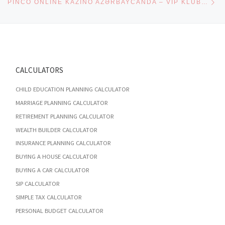
PINCO ONLINE KAZINO AZƏRBAYCANDA – VIP KLUB VƏ LOYALLIQ PROQRAMLARI
CALCULATORS
CHILD EDUCATION PLANNING CALCULATOR
MARRIAGE PLANNING CALCULATOR
RETIREMENT PLANNING CALCULATOR
WEALTH BUILDER CALCULATOR
INSURANCE PLANNING CALCULATOR
BUYING A HOUSE CALCULATOR
BUYING A CAR CALCULATOR
SIP CALCULATOR
SIMPLE TAX CALCULATOR
PERSONAL BUDGET CALCULATOR