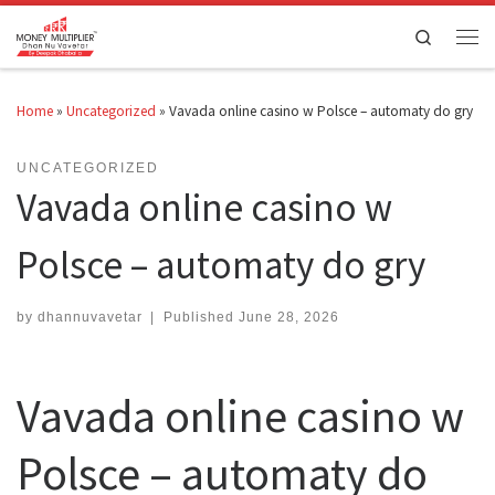
Skip to content
Search
Men
Home
»
Uncategorized
»
Vavada online casino w Polsce – automaty do gry
UNCATEGORIZED
Vavada online casino w
Polsce – automaty do gry
by
dhannuvavetar
|
Published
June 28, 2026
Vavada online casino w
Polsce – automaty do