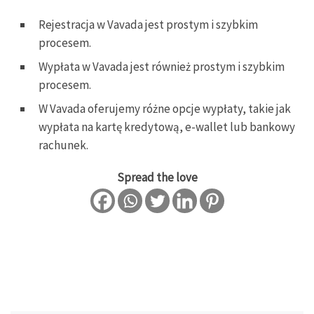
Rejestracja w Vavada jest prostym i szybkim
procesem.
Wypłata w Vavada jest również prostym i szybkim
procesem.
W Vavada oferujemy różne opcje wypłaty, takie jak
wypłata na kartę kredytową, e-wallet lub bankowy
rachunek.
Spread the love