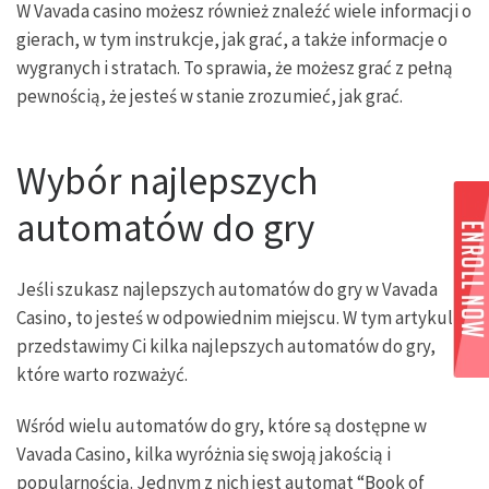
W Vavada casino możesz również znaleźć wiele informacji o
gierach, w tym instrukcje, jak grać, a także informacje o
wygranych i stratach. To sprawia, że możesz grać z pełną
pewnością, że jesteś w stanie zrozumieć, jak grać.
Wybór najlepszych
automatów do gry
Jeśli szukasz najlepszych automatów do gry w Vavada
Casino, to jesteś w odpowiednim miejscu. W tym artykule
przedstawimy Ci kilka najlepszych automatów do gry,
które warto rozważyć.
Wśród wielu automatów do gry, które są dostępne w
Vavada Casino, kilka wyróżnia się swoją jakością i
popularnością. Jednym z nich jest automat “Book of