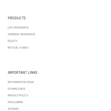
PRODUCTS
LIFE INSURANCE
GENERAL INSURANCE
EQUITY
MUTUAL FUNDS
IMPORTANT LINKS
INFORMATION DESK
DOWNLOADS
PRIVACY POLICY
DISCLAIMER
SITEMAP