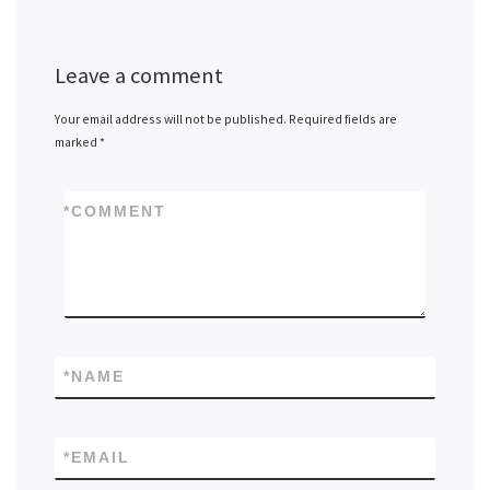
Leave a comment
Your email address will not be published.
Required fields are
marked
*
*
COMMENT
*
NAME
*
EMAIL