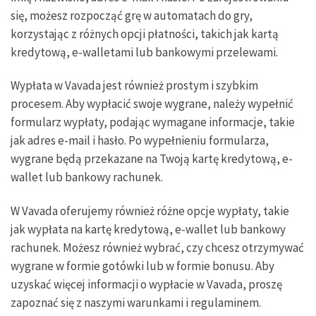
się, możesz rozpocząć grę w automatach do gry,
korzystając z różnych opcji płatności, takich jak kartą
kredytową, e-walletami lub bankowymi przelewami.
Wypłata w Vavada jest również prostym i szybkim
procesem. Aby wypłacić swoje wygrane, należy wypełnić
formularz wypłaty, podając wymagane informacje, takie
jak adres e-mail i hasło. Po wypełnieniu formularza,
wygrane będą przekazane na Twoją kartę kredytową, e-
wallet lub bankowy rachunek.
W Vavada oferujemy również różne opcje wypłaty, takie
jak wypłata na kartę kredytową, e-wallet lub bankowy
rachunek. Możesz również wybrać, czy chcesz otrzymywać
wygrane w formie gotówki lub w formie bonusu. Aby
uzyskać więcej informacji o wypłacie w Vavada, proszę
zapoznać się z naszymi warunkami i regulaminem.