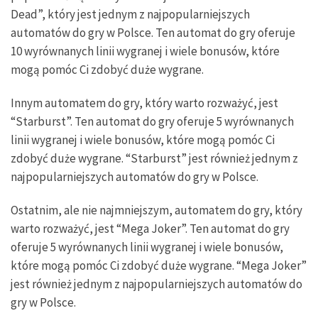
Dead”, który jest jednym z najpopularniejszych
automatów do gry w Polsce. Ten automat do gry oferuje
10 wyrównanych linii wygranej i wiele bonusów, które
mogą pomóc Ci zdobyć duże wygrane.
Innym automatem do gry, który warto rozważyć, jest
“Starburst”. Ten automat do gry oferuje 5 wyrównanych
linii wygranej i wiele bonusów, które mogą pomóc Ci
zdobyć duże wygrane. “Starburst” jest również jednym z
najpopularniejszych automatów do gry w Polsce.
Ostatnim, ale nie najmniejszym, automatem do gry, który
warto rozważyć, jest “Mega Joker”. Ten automat do gry
oferuje 5 wyrównanych linii wygranej i wiele bonusów,
które mogą pomóc Ci zdobyć duże wygrane. “Mega Joker”
jest również jednym z najpopularniejszych automatów do
gry w Polsce.