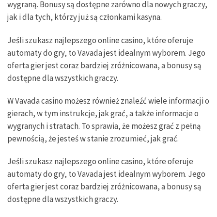
wygraną. Bonusy są dostępne zarówno dla nowych graczy,
jak i dla tych, którzy już są członkami kasyna.
Jeśli szukasz najlepszego online casino, które oferuje
automaty do gry, to Vavada jest idealnym wyborem. Jego
oferta gier jest coraz bardziej zróżnicowana, a bonusy są
dostępne dla wszystkich graczy.
W Vavada casino możesz również znaleźć wiele informacji o
gierach, w tym instrukcje, jak grać, a także informacje o
wygranych i stratach. To sprawia, że możesz grać z pełną
pewnością, że jesteś w stanie zrozumieć, jak grać.
Jeśli szukasz najlepszego online casino, które oferuje
automaty do gry, to Vavada jest idealnym wyborem. Jego
oferta gier jest coraz bardziej zróżnicowana, a bonusy są
dostępne dla wszystkich graczy.