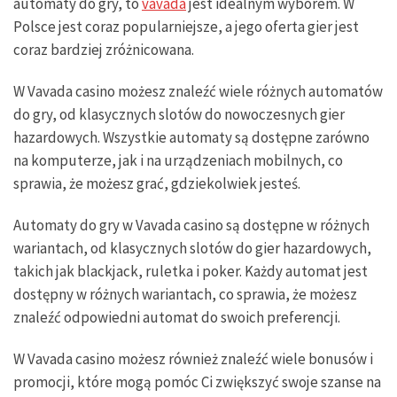
automaty do gry, to
vavada
jest idealnym wyborem. W
Polsce jest coraz popularniejsze, a jego oferta gier jest
coraz bardziej zróżnicowana.
W Vavada casino możesz znaleźć wiele różnych automatów
do gry, od klasycznych slotów do nowoczesnych gier
hazardowych. Wszystkie automaty są dostępne zarówno
na komputerze, jak i na urządzeniach mobilnych, co
sprawia, że możesz grać, gdziekolwiek jesteś.
Automaty do gry w Vavada casino są dostępne w różnych
wariantach, od klasycznych slotów do gier hazardowych,
takich jak blackjack, ruletka i poker. Każdy automat jest
dostępny w różnych wariantach, co sprawia, że możesz
znaleźć odpowiedni automat do swoich preferencji.
W Vavada casino możesz również znaleźć wiele bonusów i
promocji, które mogą pomóc Ci zwiększyć swoje szanse na